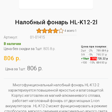
Налобный фонарь HL-K12-2l
4 всего 1
Артикул:
01-01415
В наличии
Цена при покупке:
Цена без скидки за 1шт:
805.8 р.
2шт
-2%
789.684 р
5-9
-5%
765.51 р
806 р.
>10шт
-10%
725.22 р
>100
-15%
684.93 р
806 р.
Цена за 1шт:
Многофункциональный налобный фонарь HL-K12-2
характеризуется повышенной яркостью и влагозащитой.
Корпус изготовлен из магний-алюминиевого сплава,
работает наголовный фонарь от двух мощных Li-ion
аккумуляторов . HL-K12-2 может функционировать в режиме
стробоскопа, мягкого свечения и максимально яркого света.