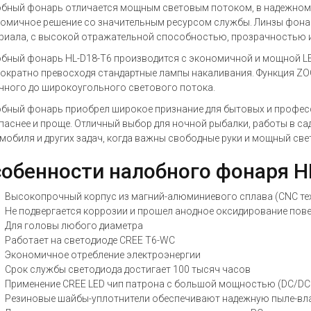
бный фонарь отличается мощным световым потоком, в надежном
омичное решение со значительным ресурсом службы. Линзы фона
риала, с высокой отражательной способностью, прозрачностью 
бный фонарь HL-D18-T6 производится с экономичной и мощной LE
ократно превосходя стандартные лампы накаливания. Функция ZO
чного до широкоугольного светового потока.
бный фонарь приобрел широкое признание для бытовых и професс
паснее и проще. Отличный выбор для ночной рыбалки, работы в сад
мобиля и других задач, когда важны свободные руки и мощный све
обенности налобного фонаря H
Высокопрочный корпус из магний-алюминиевого сплава (CNC те
Не подвергается коррозии и прошел анодное оксидирование пов
Для головы любого диаметра
Работает на светодиоде CREE T6-WC
Экономичное отребление электроэнергии
Срок службы светодиода достигает 100 тысяч часов
Применение CREE LED чип патрона с большой мощностью (DC/DC 
Резиновые шайбы-уплотнители обеспечивают надежную пыле-вл