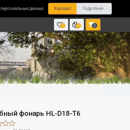
и персональных данных.
Хорошо!
Подробнее...
0
0
0
бный фонарь HL-D18-T6