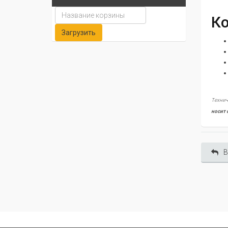
Ко
Технич
носит 
В