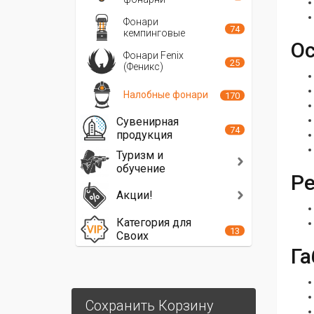
Фонари
74
кемпинговые
Ос
Фонари Fenix
25
(Феникс)
Налобные фонари
170
Сувенирная
74
продукция
Туризм и
обучение
Ре
Акции!
Категория для
13
Своих
Га
Сохранить Корзину