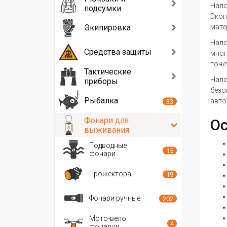
Нало
подсумки
Экон
Экипировка
мате
Нало
Средства защиты
мног
точе
Тактические
Нало
приборы
безо
Рыбалка
авто
33
Фонари для
Ос
выживания
Подводные
15
фонари
Прожектора
19
Фонари ручные
202
Мото-вело
4
фонарни