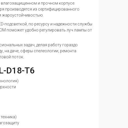
 влагозащищенном и прочном корпусе.
ря производятся из сертифицированного
и жароустойчивостью.
D-подсветкой, по ресурсу и надежности службы
OM поможет удобно регулировать луч лампы от
иональных задач, делая работу гораздо
у, на даче, сферы спелеологии, ремонта
товой поток.
L-D18-T6
хнология)
ерхности
техника)
агозащиту