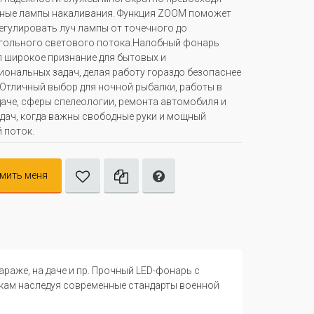
ные лампы накаливания. Функция ZOOM поможет
егулировать луч лампы от точечного до
гольного светового потока.Налобный фонарь
 широкое признание для бытовых и
ональных задач, делая работу гораздо безопаснее
 Отличный выбор для ночной рыбалки, работы в
 даче, сферы спелеологии, ремонта автомобиля и
адач, когда важны свободные руки и мощный
 поток.
мить меня
раже, на даче и пр. Прочный LED-фонарь с
кам наследуя современные стандарты военной