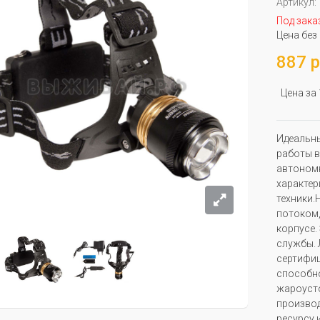
Артикул:
Под зака
Цена без
887 р
Цена за
Идеальны
работы в
автономн
характер
техники
потоком
корпусе.
службы. 
сертифиц
способн
жароуст
производ
ресурсу 