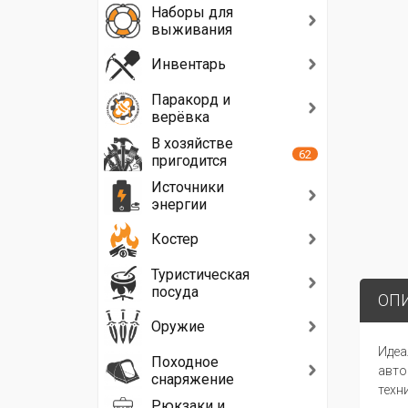
Наборы для
выживания
Инвентарь
Паракорд и
верёвка
В хозяйстве
62
пригодится
Источники
энергии
Костер
Туристическая
посуда
ОП
Оружие
Идеа
Походное
авто
снаряжение
техн
Рюкзаки и