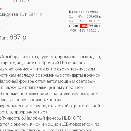
01-01419
з
Цена при покупке:
 скидки за 1шт:
887.4 р.
2шт
-2%
869.652 р
5-9
-5%
843.03 р
.
>10шт
-10%
798.66 р
>100
-15%
754.29 р
887 р.
 1шт:
й выбор для охоты, туризма, промышленных задач,
 гараже, на даче и пр. Прочный LED-фонарь с
ым источником питания, по своим техническим
истикам наследуя современные стандарты военной
.Налобный фонарь отличается мощным световым
, в надежном влагозащищенном и прочном
 Экономичное решение со значительным ресурсом
Линзы фонаря производятся из
ированного материала, с высокой отражательной
остью, прозрачностью и
ойчивостью.Налобный фонарь HL-D18-T6
ится с экономичной и мощной LED-подсветкой, по
и надежности службы многократно превосходя