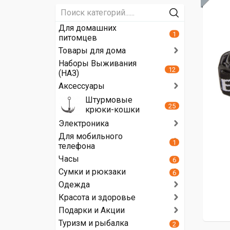
Для домашних
1
питомцев
Товары для дома
Наборы Выживания
12
(НАЗ)
Аксессуары
Штурмовые
25
крюки-кошки
Электроника
Для мобильного
1
телефона
Часы
6
Сумки и рюкзаки
6
Одежда
Красота и здоровье
Подарки и Акции
Туризм и рыбалка
2