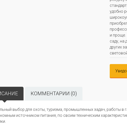
стандарт
удобно р
широкоу
приобрел
професси
и проще.
саду, на
других з
световой
Уведо
ИСАНИЕ
КОММЕНТАРИИ (0)
льный выбор для охоты, туризма, промышленных задач, работы в га
номным источником питания, по своим техническим характеристи
ики.