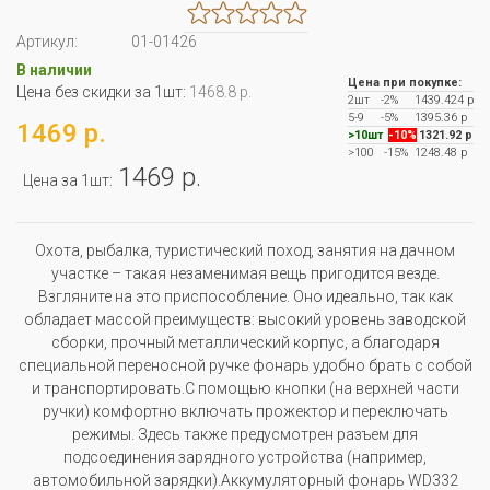
Артикул:
01-01426
В наличии
Цена при покупке:
Цена без скидки за 1шт:
1468.8 р.
2шт
-2%
1439.424 р
5-9
-5%
1395.36 р
1469 р.
>10шт
-10%
1321.92 р
>100
-15%
1248.48 р
1469 р.
Цена за 1шт:
Охота, рыбалка, туристический поход, занятия на дачном
участке – такая незаменимая вещь пригодится везде.
Взгляните на это приспособление. Оно идеально, так как
обладает массой преимуществ: высокий уровень заводской
сборки, прочный металлический корпус, а благодаря
специальной переносной ручке фонарь удобно брать с собой
и транспортировать.С помощью кнопки (на верхней части
ручки) комфортно включать прожектор и переключать
режимы. Здесь также предусмотрен разъем для
подсоединения зарядного устройства (например,
автомобильной зарядки).Аккумуляторный фонарь WD332