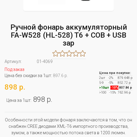
Ручной фонарь аккумуляторный
FA-W528 (HL-528) T6 + COB + USB
зар
Артикул:
01-4069
Под заказ
Цена при покупке:
Цена без скидки за 1шт:
897.6 р.
2шт
-2%
879.648 р
5-9
-5%
852.72 р
898 р.
>10шт
-10%
807.84 р
>100
-15%
762.96 р
898 р.
Цена за 1шт:
Особенности этой модели фонаря заключаются в том, что он
снабжен CREE диодами XML-T6 импортного производства,
зумом, а также мощностью потока света в 1200 люмен.