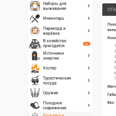
Наборы для
выживания
ОП
Инвентарь
Пох
Паракорд и
внеш
верёвка
Конс
В хозяйстве
62
пригодится
Источники
энергии
Костер
Туристическая
посуда
Мате
Оружие
Габа
Походное
Вес: 
снаряжение
Рюкзаки и