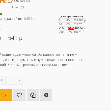
3.67 всего 3
01-4120
и
Цена при покупке:
 скидки за 1шт:
540.6 р.
2шт
-2%
529.788 р
5-9
-5%
513.57 р
.
>10шт
-10%
486.54 р
>100
-15%
459.51 р
541 р.
 1шт:
 кошель для мелочей. Основное назначение –
ь деньги, документы и нужные мелочи от внешних
вий. Карабин, ремень для ношения на шее.
+
-
зину