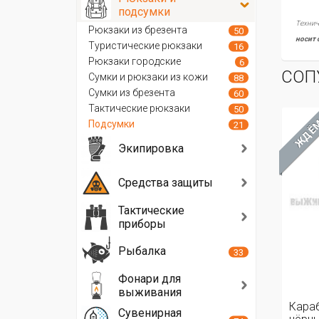
подсумки
Технич
Рюкзаки из брезента
50
носит 
Туристические рюкзаки
16
Рюкзаки городские
6
СОП
Сумки и рюкзаки из кожи
88
Сумки из брезента
60
Тактические рюкзаки
50
ЖДЁ
Подсумки
21
Экипировка
Средства защиты
Тактические
приборы
Рыбалка
33
Фонари для
выживания
Кара
Сувенирная