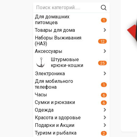
Для домашних
1
питомцев
Товары для дома
Наборы Выживания
12
(НАЗ)
Аксессуары
Штурмовые
25
крюки-кошки
Электроника
Для мобильного
1
телефона
Часы
6
Сумки и рюкзаки
6
Одежда
Красота и здоровье
Подарки и Акции
Туризм и рыбалка
2