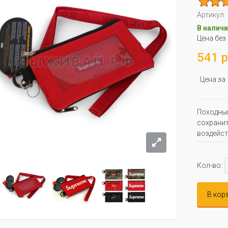
Артикул:
В наличи
Цена без
541 р
Цена за
Походный
сохранит
воздейст
Кол-во:
В кор