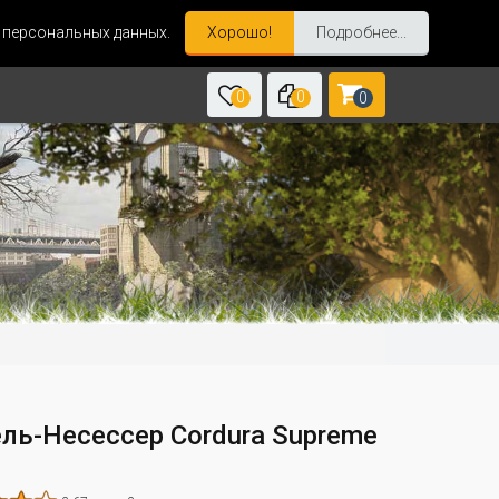
и персональных данных.
Хорошо!
Подробнее...
0
0
0
ль-Несессер Cordura Supreme