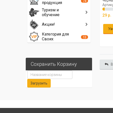
чёрн
74
продукция
Артику
Туризм и
обучение
29 р.
Акции!
Ув
Категория для
13
Своих
Сохранить Корзину
В