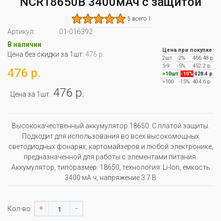
NCR18650B 3400мАч с защитой
5 всего 1
Артикул:
01-016392
В наличии
Цена при покупке:
Цена без скидки за 1шт:
476 р.
2шт
-2%
466.48 р
5-9
-5%
452.2 р
476 р.
>10шт
-10%
428.4 р
>100
-15%
404.6 р
476 р.
Цена за 1шт:
Высококачественный аккумулятор 18650. С платой защиты.
Подходит для использования во всех высокомощных
светодиодных фонарях, картомайзеров и любой электронике,
предназначенной для работы с элементами питания.
Аккумулятор, типоразмер: 18650, технология: Li-Ion, емкость
3400 мА·ч, напряжение 3.7 В
+
-
Кол-во: