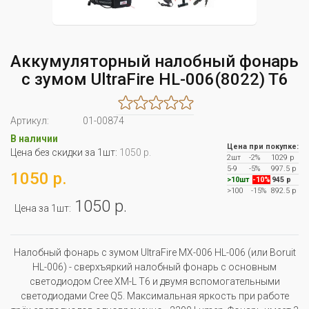
Аккумуляторный налобный фонарь
с зумом UltraFire HL-006(8022) T6
Артикул:
01-00874
В наличии
Цена при покупке:
Цена без скидки за 1шт:
1050 р.
2шт
-2%
1029 р
5-9
-5%
997.5 р
1050 р.
>10шт
-10%
945 р
>100
-15%
892.5 р
1050 р.
Цена за 1шт:
Налобный фонарь с зумом UltraFire MX-006 HL-006 (или Boruit
HL-006) - сверхъяркий налобный фонарь с основным
светодиодом Cree XM-L T6 и двумя вспомогательными
светодиодами Cree Q5. Максимальная яркость при работе