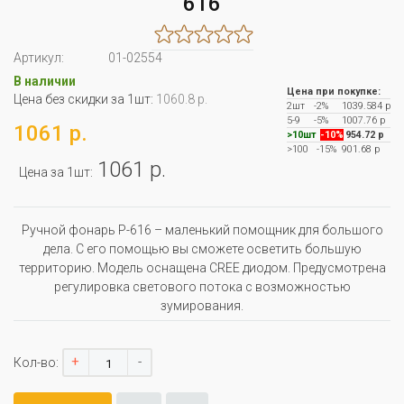
616
Артикул:
01-02554
В наличии
Цена при покупке:
Цена без скидки за 1шт:
1060.8 р.
2шт
-2%
1039.584 р
5-9
-5%
1007.76 р
1061 р.
>10шт
-10%
954.72 р
>100
-15%
901.68 р
1061 р.
Цена за 1шт:
Ручной фонарь P-616 – маленький помощник для большого
дела. С его помощью вы сможете осветить большую
территорию. Модель оснащена CREE диодом. Предусмотрена
регулировка светового потока с возможностью
зумирования.
+
-
Кол-во: