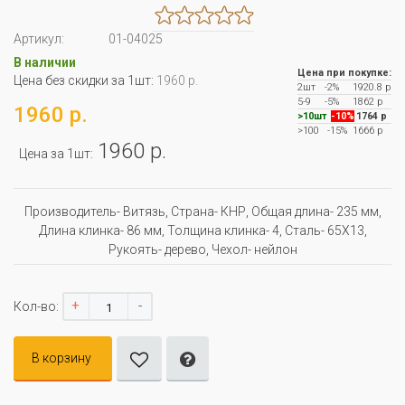
Артикул:
01-04025
В наличии
Цена при покупке:
Цена без скидки за 1шт:
1960 р.
2шт
-2%
1920.8 р
5-9
-5%
1862 р
1960 р.
>10шт
-10%
1764 р
>100
-15%
1666 р
1960 р.
Цена за 1шт:
Производитель- Витязь, Страна- КНР, Oбщая длина- 235 мм,
Длина клинка- 86 мм, Толщина клинка- 4, Сталь- 65Х13,
Рукоять- дерево, Чехол- нейлон
+
-
Кол-во:
В корзину