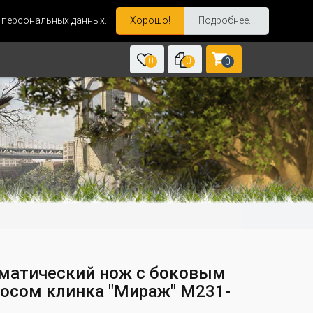
и персональных данных.
Хорошо!
Подробнее...
0
0
0
матический нож с боковым
осом клинка "Мираж" M231-