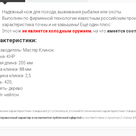
Надёжный нож для похода, выживания рыбалки или охоты.
Выполнен по фирменной технологии известным российским произ
характеристика точны и не завышены! Ещё один плюс:
Этот нож
не является холодным оружием
, на что
имеется соо
актеристики:
зводитель- Мастер Клинок
на- КНР
я длина- 205 мм
а клинка- 88 мм
ина клинка- 2,5
ь- 420,
ять- дерево
л- нейлон
еские характеристики товара могут отличаться, уточняйте технические характеристики товара
справочный характер и не является публичной офертой
в соответствии с пунктом 2 статьи 43