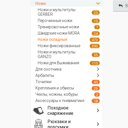
Ножи
В
Ножи и мультитулы
25
GERBER
Перочинные ножи
15
Тренировочные ножи
7
Шведские ножи MORA
24
Ножи складные
473
Ножи фиксированные
393
Ножи и мультитулы
55
GANZO
Ножи для Выживания
115
Для охотника
Арбалеты
Точилки
45
Крепления и обвесы
26
Чехлы, ножны, кобуры
2
Аксессуары к пневматике
18
Походное
снаряжение
Рюкзаки и
подсумки