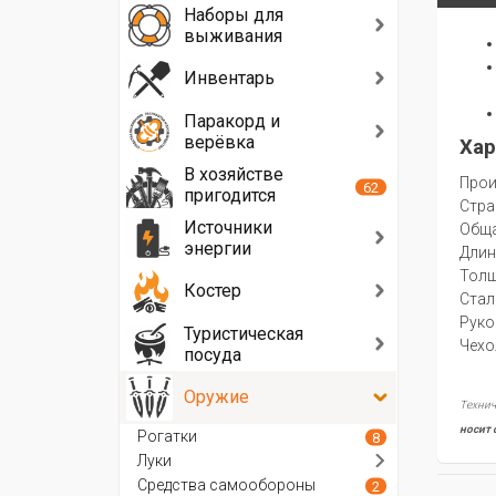
Наборы для
выживания
Инвентарь
Паракорд и
верёвка
Хар
В хозяйстве
Прои
62
пригодится
Стра
Источники
Oбща
энергии
Длин
Толщ
Костер
Стал
Руко
Туристическая
Чехо
посуда
Оружие
Технич
носит 
Рогатки
8
Луки
Средства самообороны
2