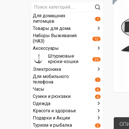
Для домашних
1
питомцев
Товары для дома
Наборы Выживания
12
(НАЗ)
Аксессуары
Штурмовые
25
крюки-кошки
Электроника
Для мобильного
1
телефона
Часы
6
Сумки и рюкзаки
6
Одежда
Красота и здоровье
Подарки и Акции
ОП
Туризм и рыбалка
2