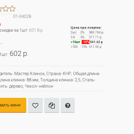
01-04028
з
Цена при покупке:
 скидки за 1шт:
601.8 р.
2шт
-2%
589.764 р
5-9
-5%
571.71 р
.
>10шт
-10%
541.62 р
>100
-15%
511.53 р
602 р.
 1шт:
итель- Мастер Клинок, Страна- КНР, Oбщая длина-
лина клинка- 88 мм, Толщина клинка- 2,5, Сталь-
ять- дерево, Чехол- нейлон
мить меня