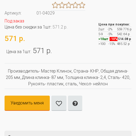
Артикул:
01-04029
Под заказ
Цена при покупке:
Цена без скидки за 1шт:
571.2 р.
2шт
-2%
559.776 р
5-9
-5%
542.64 р
571 р.
>10шт
-10%
514.08 р
>100
-15%
485.52 р
571 р.
Цена за 1шт:
Производитель- Мастер Клинок, Страна- КНР, Oбщая длина-
205 мм, Длина клинка- 87 мм, Толщина клинка- 2,4, Сталь- 420,
Рукоять- пластик, сталь, Чехол- нейлон
Уведомить меня