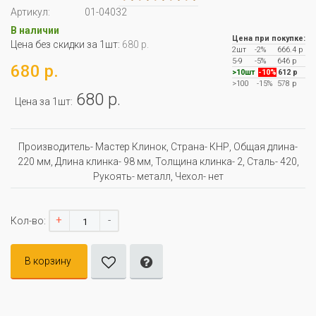
Артикул:
01-04032
В наличии
Цена при покупке:
Цена без скидки за 1шт:
680 р.
2шт
-2%
666.4 р
5-9
-5%
646 р
680 р.
>10шт
-10%
612 р
>100
-15%
578 р
680 р.
Цена за 1шт:
Производитель- Мастер Клинок, Страна- КНР, Oбщая длина-
220 мм, Длина клинка- 98 мм, Толщина клинка- 2, Сталь- 420,
Рукоять- металл, Чехол- нет
+
-
Кол-во:
В корзину