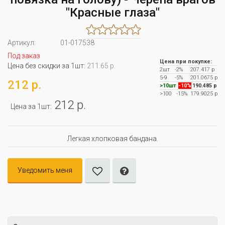
"Красные глаза"
Артикул:
01-017538
Под заказ
Цена при покупке:
Цена без скидки за 1шт:
211.65 р.
2шт
-2%
207.417 р
5-9
-5%
201.0675 р
212 р.
>10шт
-10%
190.485 р
>100
-15%
179.9025 р
212 р.
Цена за 1шт:
Легкая хлопковая бандана.
Уведомить меня