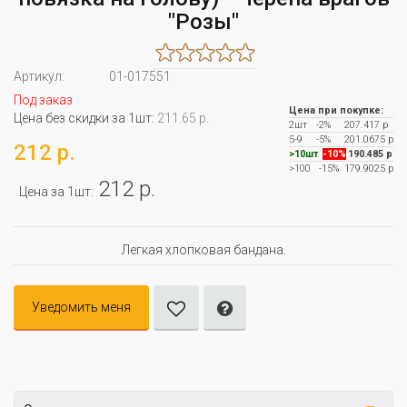
"Розы"
Артикул:
01-017551
Под заказ
Цена при покупке:
Цена без скидки за 1шт:
211.65 р.
2шт
-2%
207.417 р
5-9
-5%
201.0675 р
212 р.
>10шт
-10%
190.485 р
>100
-15%
179.9025 р
212 р.
Цена за 1шт:
Легкая хлопковая бандана.
Уведомить меня