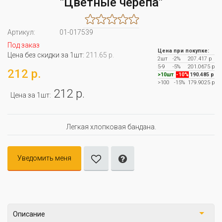
"Цветные черепа"
Артикул:
01-017539
Под заказ
Цена при покупке:
Цена без скидки за 1шт:
211.65 р.
2шт
-2%
207.417 р
5-9
-5%
201.0675 р
212 р.
>10шт
-10%
190.485 р
>100
-15%
179.9025 р
212 р.
Цена за 1шт:
Легкая хлопковая бандана.
Уведомить меня
Описание