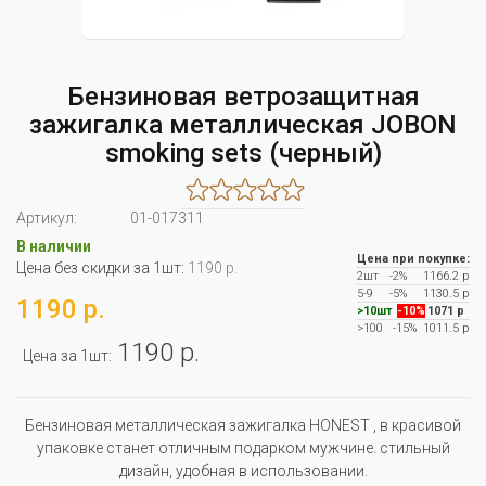
Бензиновая ветрозащитная
зажигалка металлическая JOBON
smoking sets (черный)
Артикул:
01-017311
В наличии
Цена при покупке:
Цена без скидки за 1шт:
1190 р.
2шт
-2%
1166.2 р
5-9
-5%
1130.5 р
1190 р.
>10шт
-10%
1071 р
>100
-15%
1011.5 р
1190 р.
Цена за 1шт:
Бензиновая металлическая зажигалка HONEST , в красивой
упаковке станет отличным подарком мужчине. стильный
дизайн, удобная в использовании.