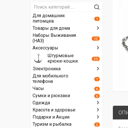
Для домашних
1
питомцев
Товары для дома
Наборы Выживания
12
(НАЗ)
Аксессуары
Штурмовые
25
крюки-кошки
Электроника
Для мобильного
1
телефона
Часы
6
Сумки и рюкзаки
6
Одежда
Красота и здоровье
ОП
Подарки и Акции
Туризм и рыбалка
2