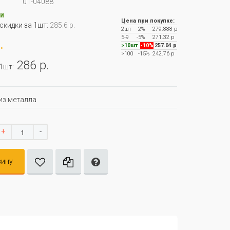
01-04088
и
Цена при покупке:
 скидки за 1шт:
285.6 р.
2шт
-2%
279.888 р
5-9
-5%
271.32 р
.
>10шт
-10%
257.04 р
>100
-15%
242.76 р
286 р.
 1шт:
из металла
+
-
зину