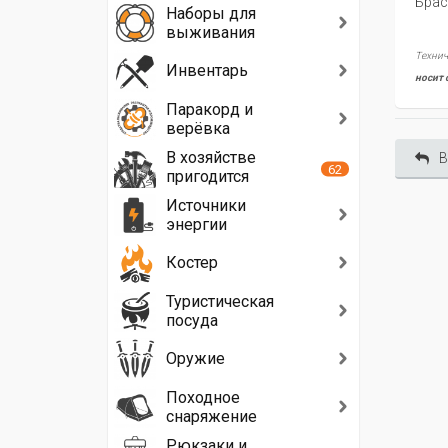
Брас
Наборы для
выживания
Технич
Инвентарь
носит 
Паракорд и
верёвка
В хозяйстве
В
62
пригодится
Источники
энергии
Костер
Туристическая
посуда
Оружие
Походное
снаряжение
Рюкзаки и