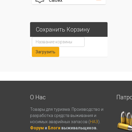
Своих
Сохранить Корзину
О Нас
Патр
Товары для туризма. Производство и
разработка средств выживания и
носимых аварийных запасов (
НАЗ
).
Форум
и
Блоги
выживальщиков.