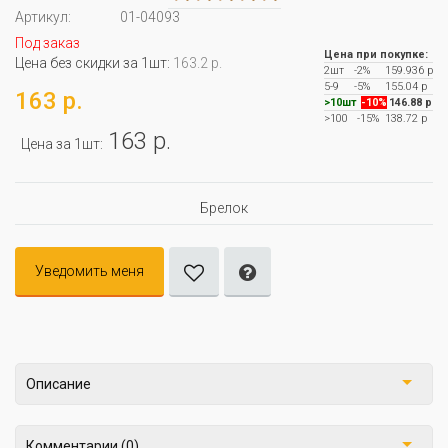
Артикул:
01-04093
Под заказ
Цена при покупке:
Цена без скидки за 1шт:
163.2 р.
2шт
-2%
159.936 р
5-9
-5%
155.04 р
163 р.
>10шт
-10%
146.88 р
>100
-15%
138.72 р
163 р.
Цена за 1шт:
Брелок
Уведомить меня
Описание
Комментарии (0)