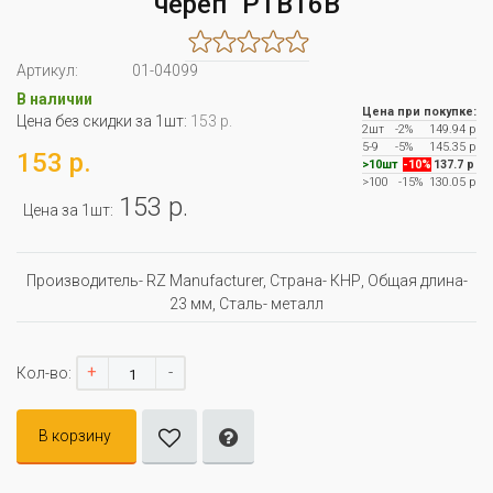
череп" PTB16B
Артикул:
01-04099
В наличии
Цена при покупке:
Цена без скидки за 1шт:
153 р.
2шт
-2%
149.94 р
5-9
-5%
145.35 р
153 р.
>10шт
-10%
137.7 р
>100
-15%
130.05 р
153 р.
Цена за 1шт:
Производитель- RZ Manufacturer, Страна- КНР, Oбщая длина-
23 мм, Сталь- металл
+
-
Кол-во:
В корзину