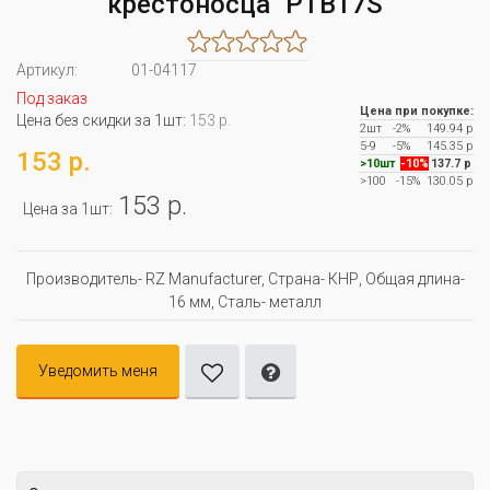
крестоносца" PTB17S
Артикул:
01-04117
Под заказ
Цена при покупке:
Цена без скидки за 1шт:
153 р.
2шт
-2%
149.94 р
5-9
-5%
145.35 р
153 р.
>10шт
-10%
137.7 р
>100
-15%
130.05 р
153 р.
Цена за 1шт:
Производитель- RZ Manufacturer, Страна- КНР, Oбщая длина-
16 мм, Сталь- металл
Уведомить меня