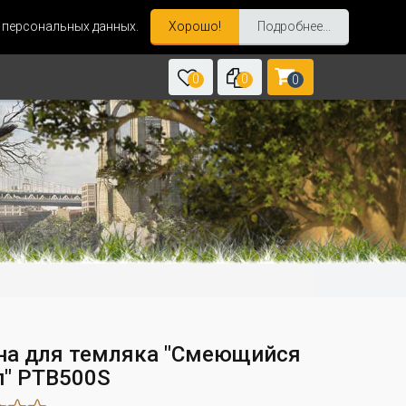
и персональных данных.
Хорошо!
Подробнее...
0
0
0
на для темляка "Смеющийся
п" PTB500S