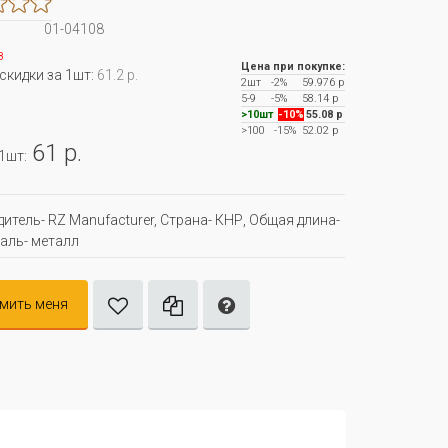
01-04108
з
Цена при покупке:
 скидки за 1шт:
61.2 р.
2шт
-2%
59.976 р
5-9
-5%
58.14 р
>10шт
-10%
55.08 р
>100
-15%
52.02 р
61 р.
 1шт:
итель- RZ Manufacturer, Страна- КНР, Oбщая длина-
таль- металл
мить меня