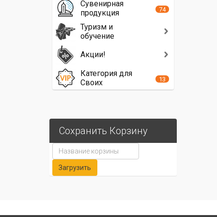
Сувенирная
74
продукция
Туризм и
обучение
Акции!
Категория для
13
Своих
Сохранить Корзину