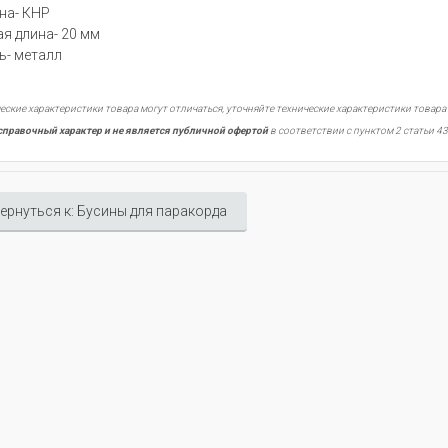
на- КНР
я длина- 20 мм
ь- металл
еские характеристики товара могут отличаться, уточняйте технические характеристики товара
справочный характер и не является публичной офертой
в соответствии с пунктом 2 статьи 43
ернуться к: Бусины для паракорда