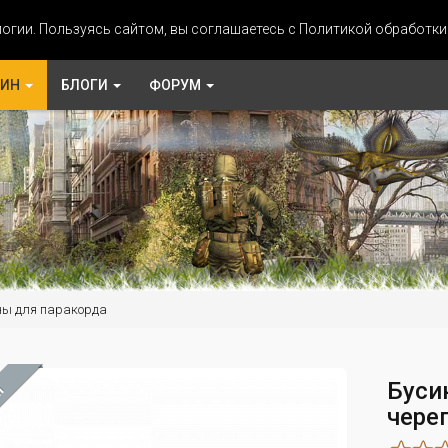
огии. Пользуясь сайтом, вы соглашаетесь с Политикой обработк
ЗИН
БЛОГИ
ФОРУМ
ны для паракорда
Буси
М
чере