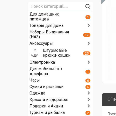
Для домашних
1
питомцев
Товары для дома
Наборы Выживания
12
(НАЗ)
Аксессуары
Штурмовые
25
крюки-кошки
Электроника
Для мобильного
1
телефона
Часы
6
Сумки и рюкзаки
6
Одежда
ОП
Красота и здоровье
Подарки и Акции
Туризм и рыбалка
2
Прои