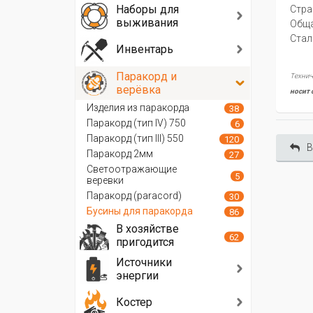
Наборы для
Стра
выживания
Oбща
Стал
Инвентарь
Паракорд и
Технич
верёвка
носит 
Изделия из паракорда
38
Паракорд (тип IV) 750
6
Паракорд (тип III) 550
120
В
Паракорд 2мм
27
Светоотражающие
5
веревки
Паракорд (paracord)
30
Бусины для паракорда
86
В хозяйстве
62
пригодится
Источники
энергии
Костер