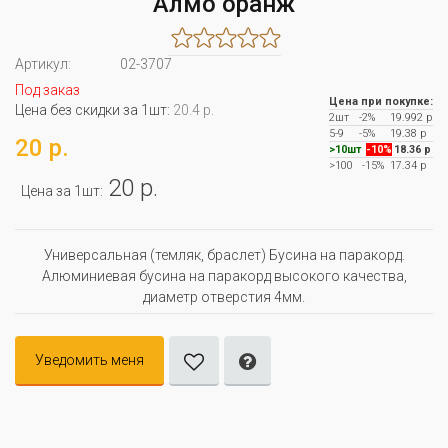
Алмо оранж
Артикул:
02-3707
Под заказ
Цена при покупке:
Цена без скидки за 1шт:
20.4 р.
2шт
-2%
19.992 р
5-9
-5%
19.38 р
20 р.
>10шт
-10%
18.36 р
>100
-15%
17.34 р
20 р.
Цена за 1шт:
Универсальная (темляк, браслет) Бусина на паракорд.
Алюминиевая бусина на паракорд высокого качества,
диаметр отверстия 4мм.
Уведомить меня