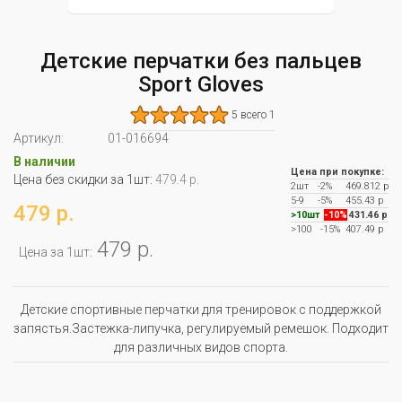
Детские перчатки без пальцев
Sport Gloves
5 всего 1
Артикул:
01-016694
В наличии
Цена при покупке:
Цена без скидки за 1шт:
479.4 р.
2шт
-2%
469.812 р
5-9
-5%
455.43 р
479 р.
>10шт
-10%
431.46 р
>100
-15%
407.49 р
479 р.
Цена за 1шт:
Детские спортивные перчатки для тренировок с поддержкой
запястья.Застежка-липучка, регулируемый ремешок. Подходит
для различных видов спорта.