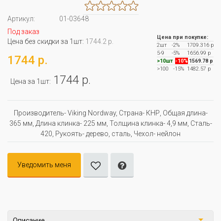
Артикул:
01-03648
Под заказ
Цена при покупке:
Цена без скидки за 1шт:
1744.2 р.
2шт
-2%
1709.316 р
5-9
-5%
1656.99 р
1744 р.
>10шт
-10%
1569.78 р
>100
-15%
1482.57 р
1744 р.
Цена за 1шт:
Производитель- Viking Nordway, Страна- КНР, Oбщая длина-
365 мм, Длина клинка- 225 мм, Толщина клинка- 4,9 мм, Сталь-
420, Рукоять- дерево, сталь, Чехол- нейлон
Уведомить меня
Описание