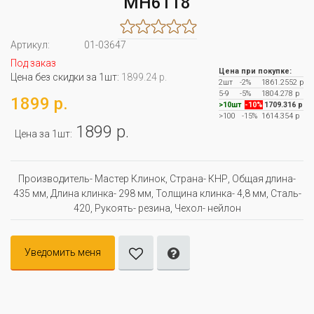
MH6118
Артикул:
01-03647
Под заказ
Цена при покупке:
Цена без скидки за 1шт:
1899.24 р.
2шт
-2%
1861.2552 р
5-9
-5%
1804.278 р
1899 р.
>10шт
-10%
1709.316 р
>100
-15%
1614.354 р
1899 р.
Цена за 1шт:
Производитель- Мастер Клинок, Страна- КНР, Oбщая длина-
435 мм, Длина клинка- 298 мм, Толщина клинка- 4,8 мм, Сталь-
420, Рукоять- резина, Чехол- нейлон
Уведомить меня