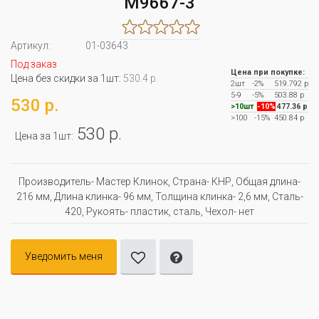
M9667-3
Артикул:
01-03643
Под заказ
Цена при покупке:
Цена без скидки за 1шт:
530.4 р.
2шт
-2%
519.792 р
5-9
-5%
503.88 р
530 р.
>10шт
-10%
477.36 р
>100
-15%
450.84 р
530 р.
Цена за 1шт:
Производитель- Мастер Клинок, Страна- КНР, Oбщая длина-
216 мм, Длина клинка- 96 мм, Толщина клинка- 2,6 мм, Сталь-
420, Рукоять- пластик, сталь, Чехол- нет
Уведомить меня