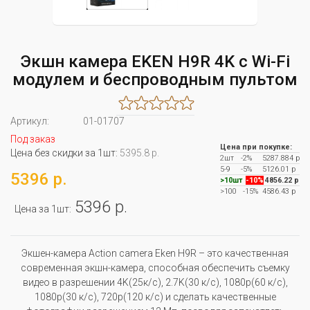
Экшн камера EKEN H9R 4K c Wi-Fi
модулем и беспроводным пультом
Артикул:
01-01707
Под заказ
Цена при покупке:
Цена без скидки за 1шт:
5395.8 р.
2шт
-2%
5287.884 р
5-9
-5%
5126.01 р
5396 р.
>10шт
-10%
4856.22 р
>100
-15%
4586.43 р
5396 р.
Цена за 1шт:
Экшен-камера Action camera Eken H9R – это качественная
современная экшн-камера, способная обеспечить съемку
видео в разрешении 4K(25к/с), 2.7K(30 к/с), 1080p(60 к/с),
1080p(30 к/с), 720p(120 к/с) и сделать качественные