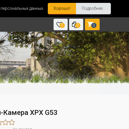
и персональных данных.
Хорошо!
Подробнее...
0
0
0
-Камера XPX G53