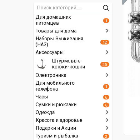
Для домашних
1
питомцев
Товары для дома
Наборы Выживания
12
(НАЗ)
Аксессуары
Штурмовые
25
крюки-кошки
Электроника
Для мобильного
1
телефона
Часы
6
Сумки и рюкзаки
6
Одежда
Красота и здоровье
Подарки и Акции
Туризм и рыбалка
2