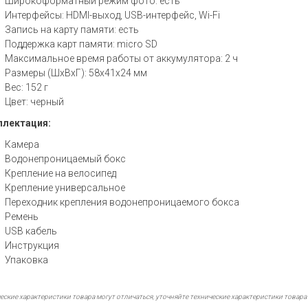
Широкоформатный режим фото: есть
Интерфейсы: HDMI-выход, USB-интерфейс, Wi-Fi
Запись на карту памяти: есть
Поддержка карт памяти: micro SD
Максимальное время работы от аккумулятора: 2 ч
Размеры (ШхВхГ): 58x41x24 мм
Вес: 152 г
Цвет: черный
лектация:
Камера
Водонепроницаемый бокс
Крепление на велосипед
Крепление универсальное
Переходник крепления водонепроницаемого бокса
Ремень
USB кабель
Инструкция
Упаковка
еские характеристики товара могут отличаться, уточняйте технические характеристики товара