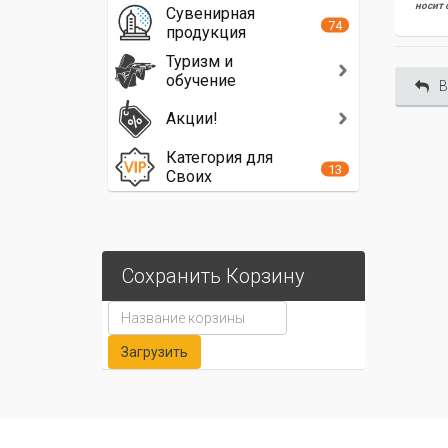
носит 
Сувенирная
74
продукция
Туризм и
обучение
В
Акции!
Категория для
13
Своих
Сохранить Корзину