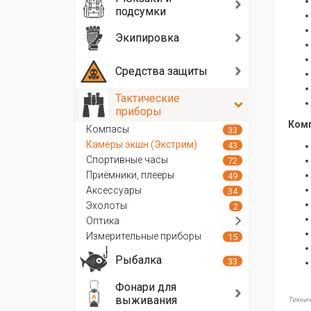
подсумки
Экипировка
Средства защиты
Тактические
приборы
Комп
Компасы
33
Камеры экшн (Экстрим)
43
Спортивные часы
72
Приёмники, плееры
49
Аксессуары
34
Эхолоты
2
Оптика
Измерительные приборы
15
Рыбалка
33
Фонари для
выживания
Технич