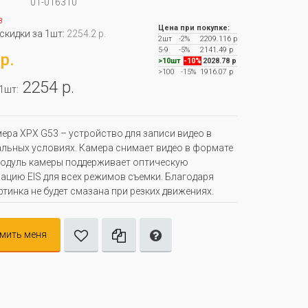
01-016310
з
Цена при покупке:
 скидки за 1шт:
2254.2 р.
2шт
-2%
2209.116 р
5-9
-5%
2141.49 р
р.
>10шт
-10%
2028.78 р
>100
-15%
1916.07 р
2254 р.
 1шт:
ера XPX G53 – устройство для записи видео в
льных условиях. Камера снимает видео в формате
 Модуль камеры поддерживает оптическую
ацию EIS для всех режимов съемки. Благодаря
ртинка не будет смазана при резких движениях.
мить меня