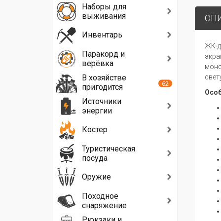
Наборы для
выживания
ОП
Инвентарь
ЖК-д
Паракорд и
экра
верёвка
моно
В хозяйстве
свету
62
пригодится
Особ
Источники
энергии
Костер
Туристическая
посуда
Оружие
Походное
снаряжение
Рюкзаки и