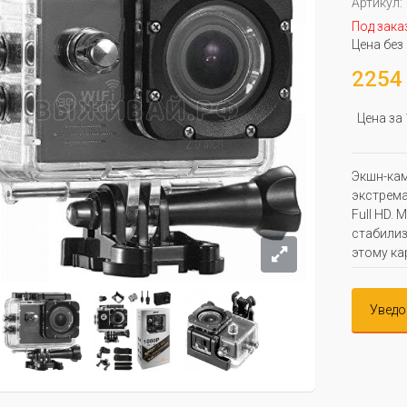
Артикул:
Под зака
Цена без
2254 
Цена за
Экшн-кам
экстрема
Full HD.
стабилиз
этому ка
Уведо