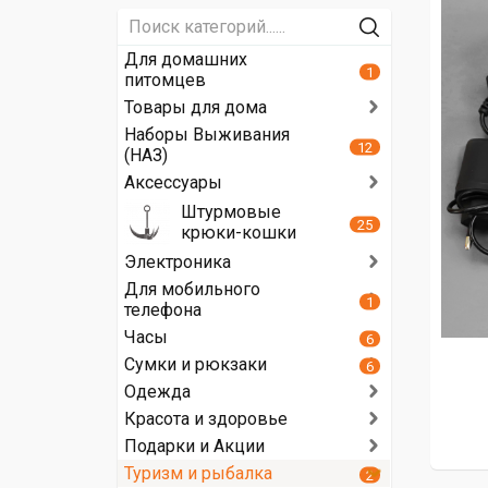
Для домашних
1
питомцев
Товары для дома
Наборы Выживания
12
(НАЗ)
Аксессуары
Штурмовые
25
крюки-кошки
Электроника
Для мобильного
1
телефона
Часы
6
Сумки и рюкзаки
6
Одежда
Красота и здоровье
Подарки и Акции
Туризм и рыбалка
2