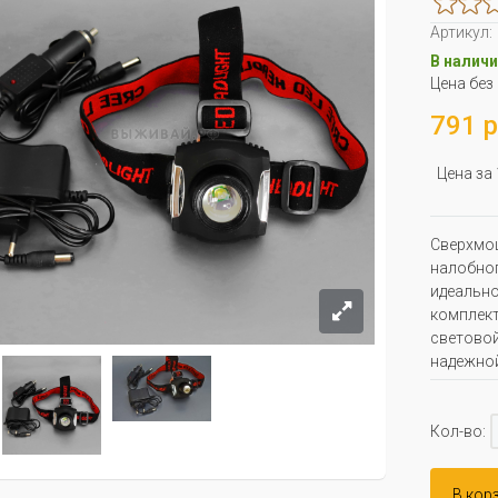
Артикул:
В наличи
Цена без
791 р
Цена за
Сверхмо
налобно
идеально
комплект
световой
надежной
Кол-во:
В кор