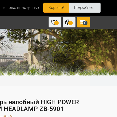
и персональных данных.
Хорошо!
Подробнее...
0
0
0
рь налобный HIGH POWER
 HEADLAMP ZB-5901