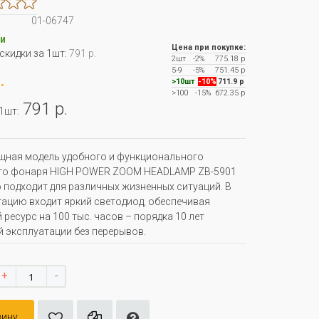
01-06747
и
Цена при покупке:
 скидки за 1шт:
791 р.
2шт
-2%
775.18 р
5-9
-5%
751.45 р
.
>10шт
-10%
711.9 р
>100
-15%
672.35 р
791 р.
 1шт:
щная модель удобного и функционального
го фонаря HIGH POWER ZOOM HEADLAMP ZB-5901
 подходит для различных жизненных ситуаций. В
ацию входит яркий светодиод, обеспечивая
 ресурс на 100 тыс. часов – порядка 10 лет
 эксплуатации без перерывов.
+
-
зину