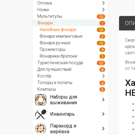
Оптика
Ножи
Мультитулы
10
ОП
Фонари
1
Налобные фонари
16
Фонари кемпинговые
2
Свер
Фонари ручные
13
идеа
Прожекторы
9
свет
Фонарики-брелоки
1
Фона
Туристическая посуда
12
от 1
Для путешествий
8
Костёр
Ха
Топоры и лопаты
4
Компасы
3
H
Наборы для
выживания
Инвентарь
Паракорд и
верёвка