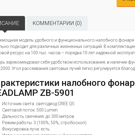
ИСАНИЕ
КОММЕНТАРИИ (0)
хмощная модель удобного и функционального налобного фонар
льно подходит для различных жизненных ситуаций. В комплектаци
овой ресурс на 100 тыс. часов – порядка 10 лет надежной эксплуа
рь зарекомендовал себя удобством использования, в наличии ф
х2000. Угол рассеивания световых лучей легко регулируется благо
рактеристики налобного фона
EADLAMP ZB-5901
Источник света: светодиод CREE Q5
Световой поток: 500 Lumen
Дальность свечения: до 300 метров
Режим работы: 3 (100%, 50%, стробоскоп)
Фокусировка луча: есть