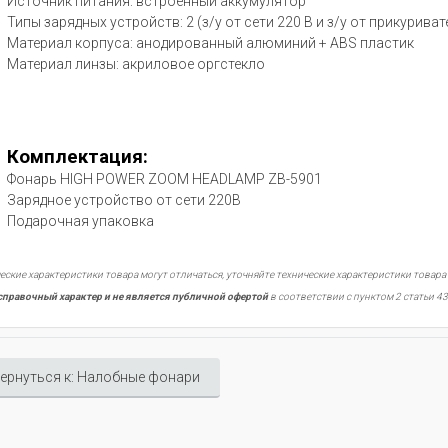
Источник питания: встроенный аккумулятор
Типы зарядных устройств: 2 (з/у от сети 220 В и з/у от прикуриват
Материал корпуса: анодированный алюминий + ABS пластик
Материал линзы: акриловое оргстекло
Комплектация:
Фонарь HIGH POWER ZOOM HEADLAMP ZB-5901
Зарядное устройство от сети 220В
Подарочная упаковка
еские характеристики товара могут отличаться, уточняйте технические характеристики товара
справочный характер и не является публичной офертой
в соответствии с пунктом 2 статьи 43
ернуться к: Налобные фонари