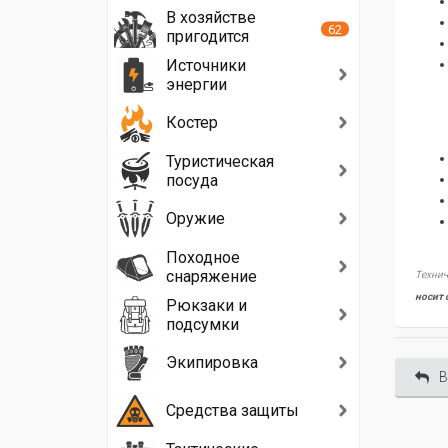
В хозяйстве
62
пригодится
Источники
энергии
Костер
Туристическая
посуда
Оружие
Походное
снаряжение
Технич
носит 
Рюкзаки и
подсумки
Экипировка
В
Средства защиты