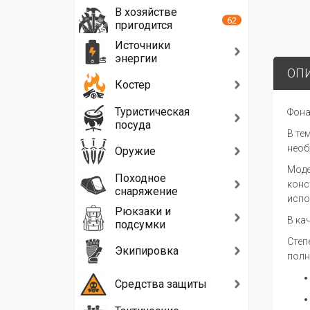
В хозяйстве
62
пригодится
Источники
энергии
ОП
Костер
Туристическая
Фона
посуда
В те
необ
Оружие
Моде
Походное
конс
снаряжение
испо
Рюкзаки и
В ка
подсумки
Степ
Экипировка
полн
Средства защиты