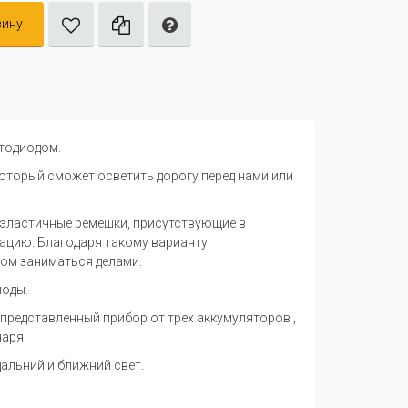
зину
тодиодом.
который сможет осветить дорогу перед нами или
 эластичные ремешки, присутствующие в
ацию. Благодаря такому варианту
том заниматься делами.
иоды.
 представленный прибор от трех аккумуляторов ,
аря.
альний и ближний свет.