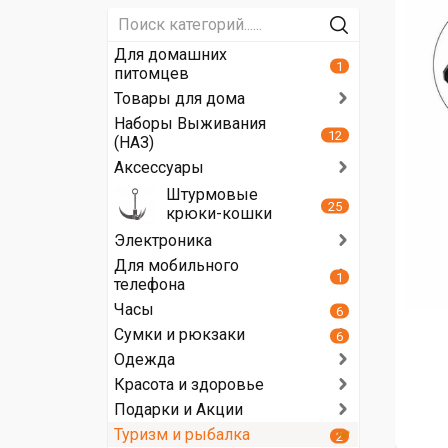
Для домашних
1
питомцев
Товары для дома
Наборы Выживания
12
(НАЗ)
Аксессуары
Штурмовые
25
крюки-кошки
Электроника
Для мобильного
1
телефона
Часы
6
Сумки и рюкзаки
6
Одежда
Красота и здоровье
Подарки и Акции
Туризм и рыбалка
2