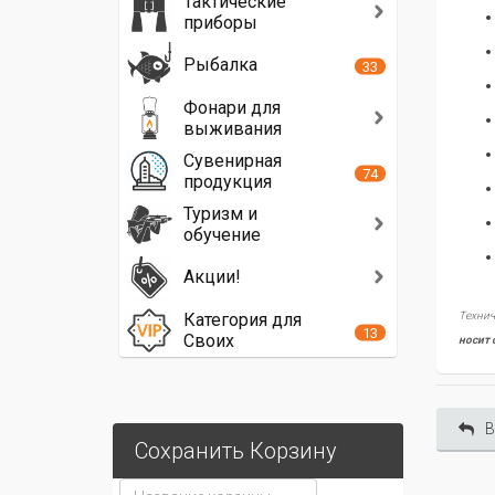
Тактические
приборы
Рыбалка
33
Фонари для
выживания
Сувенирная
74
продукция
Туризм и
обучение
Акции!
Категория для
Технич
13
Своих
носит 
В
Сохранить Корзину