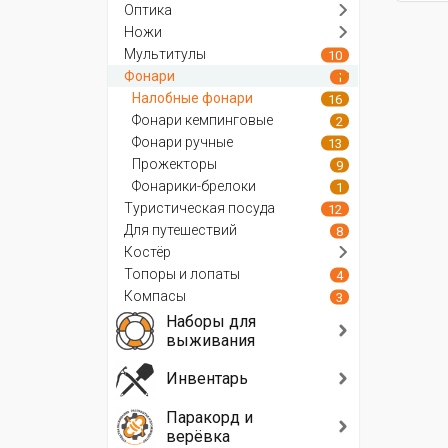
Оптика
Ножи
Мультитулы
10
Фонари
1
Налобные фонари
16
Фонари кемпинговые
2
Фонари ручные
13
Прожекторы
9
Фонарики-брелоки
1
Туристическая посуда
12
Для путешествий
8
Костёр
Топоры и лопаты
4
Компасы
3
Наборы для
выживания
Инвентарь
Паракорд и
верёвка