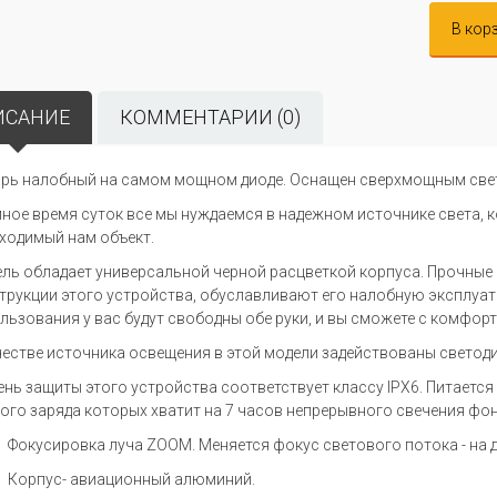
В кор
ИСАНИЕ
КОММЕНТАРИИ (0)
рь налобный на самом мощном диоде. Оснащен сверхмощным све
мное время суток все мы нуждаемся в надежном источнике света, 
ходимый нам объект.
ль обладает универсальной черной расцветкой корпуса. Прочные
трукции этого устройства, обуславливают его налобную эксплуат
льзования у вас будут свободны обе руки, и вы сможете с комфор
честве источника освещения в этой модели задействованы светод
ень защиты этого устройства соответствует классу IPX6. Питается
ого заряда которых хватит на 7 часов непрерывного свечения фон
Фокусировка луча ZOOM. Меняется фокус светового потока - на д
Корпус- авиационный алюминий.