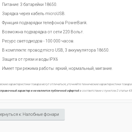
Питание: 3 батарейки 18650.
Зарядка через кабель microUSB.
Функция подзарядки телефонов PowerBank.
Возможна подзарядка от сети 220 Вольт.
Ресурс светодиодов - 100 000 часов.
В комплекте: провод micro USB, 3 аккумулятора 18650.
Защита от грязи и воды IPX6
Имеет три режима работы: яркий, нормальный, мигание.
еские характеристики товара могут отличаться, уточняйте технические характеристики товара
справочный характер и не является публичной офертой
в соответствии с пунктом 2 статьи 43
ернуться к: Налобные фонари