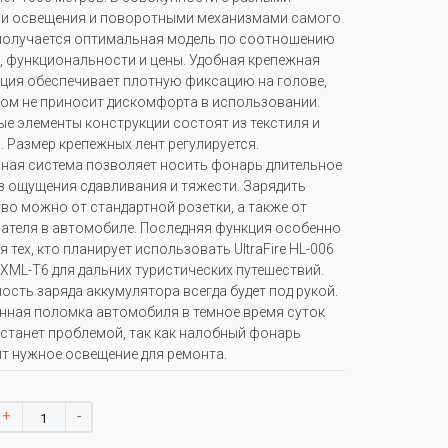
и освещения и поворотными механизмами самого
получается оптимальная модель по соотношению
, функциональности и цены. Удобная крепежная
ция обеспечивает плотную фиксацию на голове,
том не приносит дискомфорта в использовании.
е элементы конструкции состоят из текстиля и
. Размер крепежных лент регулируется.
ная система позволяет носить фонарь длительное
з ощущения сдавливания и тяжести. Зарядить
во можно от стандартной розетки, а также от
ателя в автомобиле. Последняя функция особенно
 тех, кто планирует использовать UltraFire HL-006
 XML-T6 для дальних туристических путешествий.
сть заряда аккумулятора всегда будет под рукой.
ная поломка автомобиля в темное время суток
 станет проблемой, так как налобный фонарь
т нужное освещение для ремонта.
+
-