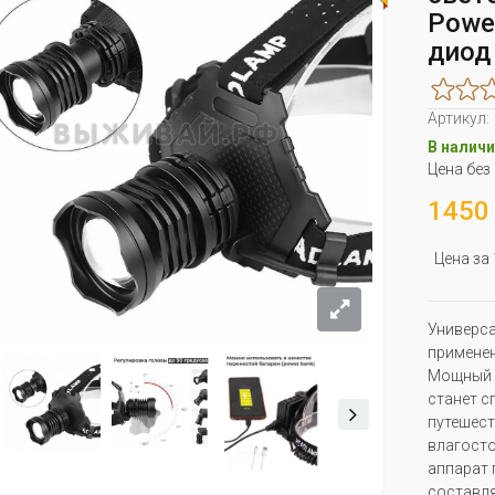
Powe
диод
Артикул:
В наличи
Цена без
1450 
Цена за
Универса
применен
Мощный а
станет с
путешест
влагосто
аппарат 
составля