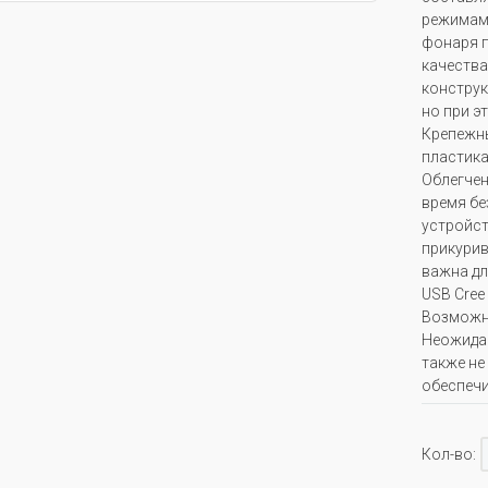
режимам
фонаря 
качества
конструк
но при э
Крепежны
пластика
Облегчен
время бе
устройст
прикурив
важна для
USB Cree
Возможно
Неожидан
также не
обеспечи
Кол-во: