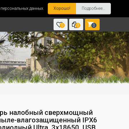
и персональных данных.
Хорошо!
Подробнее...
0
0
0
рь налобный сверхмощный
пыле-влагозащищенный IPX6
диодный Ultra, 3x18650, USB