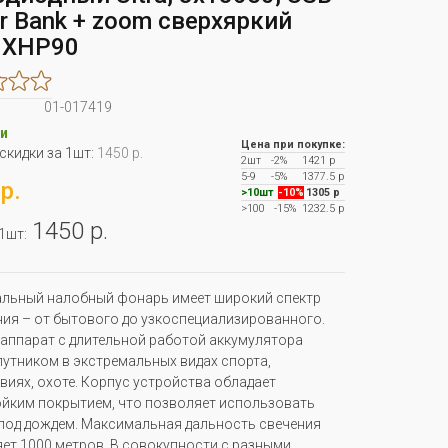
r Bank + zoom сверхяркий
 XHP90
01-017419
и
Цена при покупке:
 скидки за 1шт:
1450 р.
2шт
-2%
1421 р
5-9
-5%
1377.5 р
р.
>10шт
-10%
1305 р
>100
-15%
1232.5 р
1450 р.
 1шт:
льный налобный фонарь имеет широкий спектр
ия – от бытового до узкоспециализированного.
ппарат с длительной работой аккумулятора
путником в экстремальных видах спорта,
виях, охоте. Корпус устройства обладает
йким покрытием, что позволяет использовать
под дождем. Максимальная дальность свечения
ет 1000 метров. В совокупности с разными