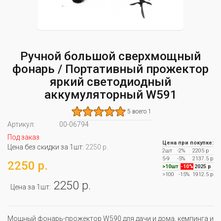
Ручной большой сверхмощный
фонарь / Портативный прожектор
яркий светодиодный
аккумуляторный W591
5 всего 1
Артикул:
00-06794
Под заказ
Цена при покупке:
Цена без скидки за 1шт:
2250 р.
2шт
-2%
2205 р
5-9
-5%
2137.5 р
2250 р.
>10шт
-10%
2025 р
>100
-15%
1912.5 р
2250 р.
Цена за 1шт:
Мощный фонарь-прожектор W590 для дачи и дома, кемпинга и