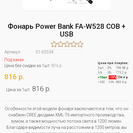
Фонарь Power Bank FA-W528 COB +
USB
Артикул:
01-02534
Под заказ
Цена при покупке:
Цена без скидки за 1шт:
816 р.
2шт
-2%
799.68 р
5-9
-5%
775.2 р
816 р.
>10шт
-10%
734.4 р
>100
-15%
693.6 р
816 р.
Цена за 1шт:
Особенности этой модели фонаря заключаются в том, что он
снабжен CREE диодами XML-T6 импортного производства,
зумом, а также мощностью потока света в 1200 люмен.
Благодаря видимости луча на расстоянии в 1200 метров, вы