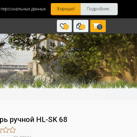
и персональных данных.
Хорошо!
Подробнее...
0
0
0
рь ручной HL-SK 68