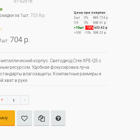
01-02516
и
Цена при покупке:
 скидки за 1шт:
703.8 р.
2шт
-2%
689.724 р
5-9
-5%
668.61 р
.
>10шт
-10%
633.42 р
>100
-15%
598.23 р
704 р.
 1шт:
металлический корпус. Светодиод Cree XPE-Q5 с
ым ресурсом. Удобная фокусировка луча.
стандарты влагозащиты. Компактные размеры и
й хват в руке.
+
-
зину