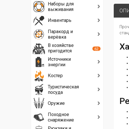
Наборы для
выживания
ОП
Инвентарь
Проч
Паракорд и
стан
верёвка
Ха
В хозяйстве
62
пригодится
Источники
энергии
Костер
Туристическая
посуда
Р
Оружие
Походное
снаряжение
Рюкзаки и