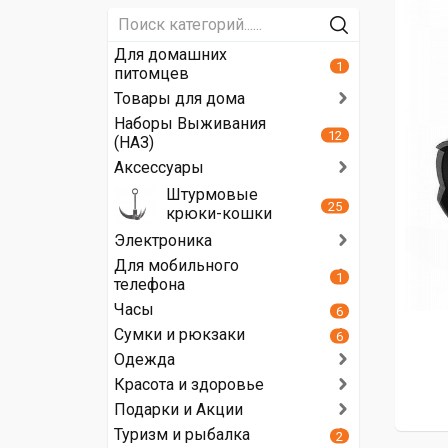
Для домашних
1
питомцев
Товары для дома
Наборы Выживания
12
(НАЗ)
Аксессуары
Штурмовые
25
крюки-кошки
Электроника
Для мобильного
1
телефона
Часы
6
Сумки и рюкзаки
6
Одежда
Красота и здоровье
Подарки и Акции
Туризм и рыбалка
2