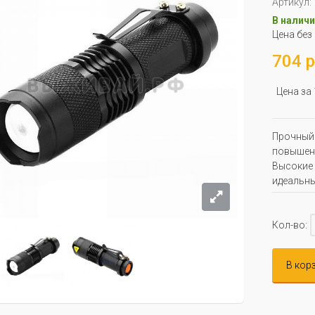
Артикул:
В наличи
Цена без
704 р
Цена за
Прочный 
повышенн
Высокие 
идеальны
Кол-во:
В кор