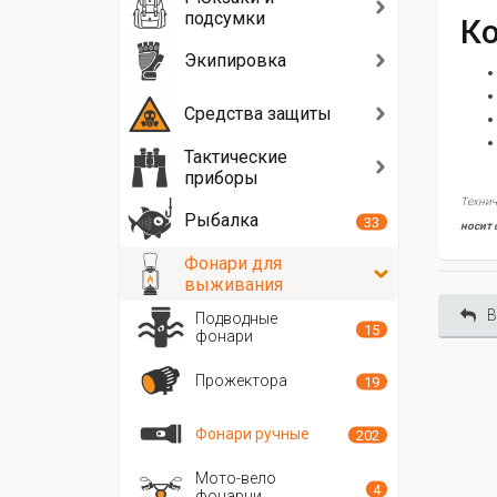
подсумки
Ко
Экипировка
Средства защиты
Тактические
приборы
Технич
Рыбалка
33
носит 
Фонари для
выживания
В
Подводные
15
фонари
Прожектора
19
Фонари ручные
202
Мото-вело
4
фонарни