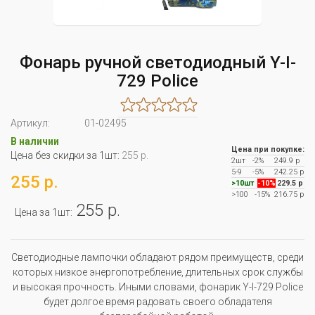
Фонарь ручной светодиодный Y-I-
729 Police
Артикул:
01-02495
В наличии
Цена при покупке:
Цена без скидки за 1шт:
255 р.
2шт
-2%
249.9 р
5-9
-5%
242.25 р
255 р.
>10шт
-10%
229.5 р
>100
-15%
216.75 р
255 р.
Цена за 1шт:
Светодиодные лампочки обладают рядом преимуществ, среди
которых низкое энергопотребление, длительных срок службы
и высокая прочность. Иными словами, фонарик Y-I-729 Police
будет долгое время радовать своего обладателя