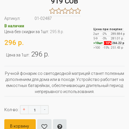
919 COB
Артикул:
01-02487
В наличии
Цена при покупке:
Цена без скидки за 1шт:
295.8 р.
2шт
-2%
289.884 р
5-9
-5%
281.01 р
296 р.
>10шт
-10%
266.22 р
>100
-15%
251.43 р
296 р.
Цена за 1шт:
Ручной фонарик со светодиодной матрицей станет полезным
дополнением для дома или в походе. Устройство работает на
емкостных батарейках, обеспечивающих длительный период
непрерывного использования.
+
-
Кол-во:
В корзину