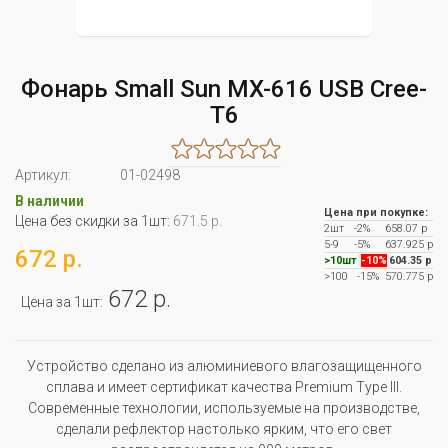
Фонарь Small Sun MX-616 USB Cree-
T6
Артикул:
01-02498
В наличии
Цена при покупке:
Цена без скидки за 1шт:
671.5 р.
2шт
-2%
658.07 р
5-9
-5%
637.925 р
672 р.
>10шт
-10%
604.35 р
>100
-15%
570.775 р
672 р.
Цена за 1шт:
Устройство сделано из алюминиевого влагозащищенного
сплава и имеет сертификат качества Premium Type III.
Современные технологии, используемые на производстве,
сделали рефлектор настолько ярким, что его свет