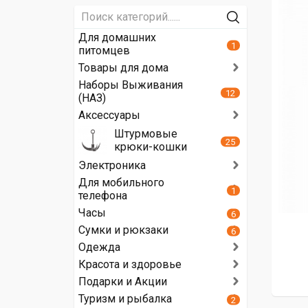
Для домашних
1
питомцев
Товары для дома
Наборы Выживания
12
(НАЗ)
Аксессуары
Штурмовые
25
крюки-кошки
Электроника
Для мобильного
1
телефона
Часы
6
Сумки и рюкзаки
6
Одежда
Красота и здоровье
Подарки и Акции
Туризм и рыбалка
2