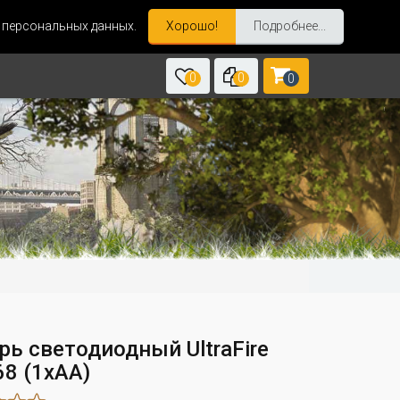
и персональных данных.
Хорошо!
Подробнее...
0
0
0
рь светодиодный UltraFire
68 (1хАА)