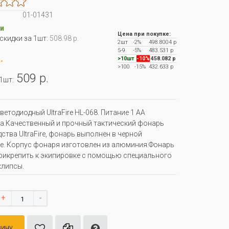
01-01431
и
Цена при покупке:
 скидки за 1шт:
508.98 р.
2шт
-2%
498.8004 р
5-9
-5%
483.531 р
.
>10шт
-10%
458.082 р
>100
-15%
432.633 р
509 р.
 1шт:
ветодиодный UltraFire HL-068. Питание 1 АА
а.Качественный и прочный тактический фонарь
ства UltraFire, фонарь выполнен в черной
е. Корпус фонаря изготовлен из алюминия.Фонарь
икрепить к экипировке с помощью специального
клипсы.
+
-
зину