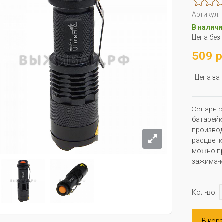
Артикул:
В наличи
Цена без
509 р
Цена за
Фонарь с
батарейк
производ
расцветк
можно пр
зажима-
Кол-во:
В кор