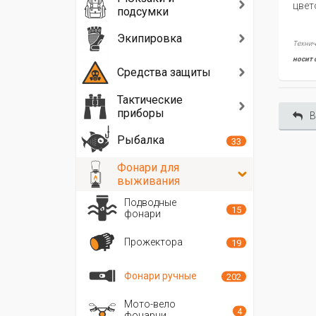
цвет
подсумки
Экипировка
Технич
носит 
Средства защиты
Тактические
приборы
В
Рыбалка
33
Фонари для
выживания
Подводные
15
фонари
Прожектора
19
Фонари ручные
202
Мото-вело
4
фонарни