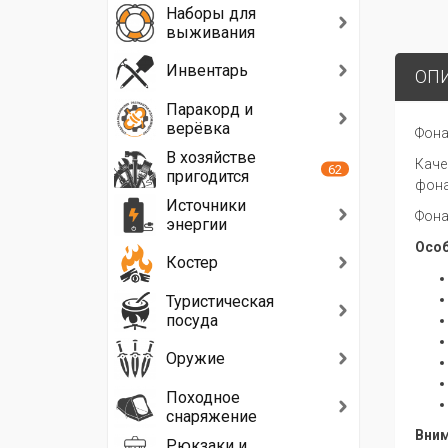
Наборы для
выживания
Инвентарь
ОП
Паракорд и
верёвка
Фона
В хозяйстве
Каче
62
пригодится
фона
Источники
Фона
энергии
Особ
Костер
Туристическая
посуда
Оружие
Походное
снаряжение
Вним
Рюкзаки и