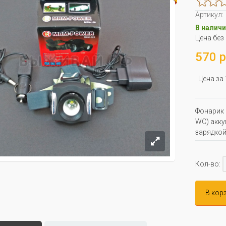
Артикул:
В наличи
Цена без
570 р
Цена за
Фонарик 
WC) акку
зарядкой
Кол-во:
В кор