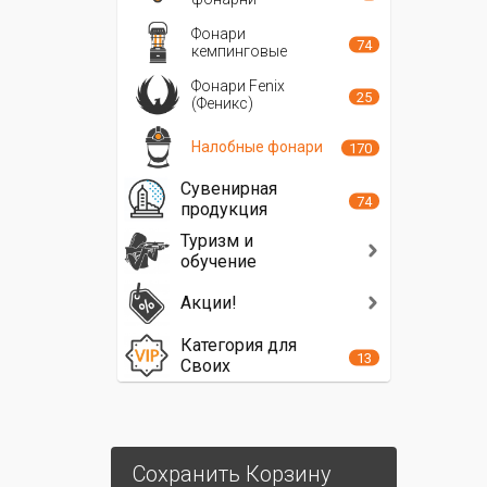
Фонари
74
кемпинговые
Фонари Fenix
25
(Феникс)
Налобные фонари
170
Сувенирная
74
продукция
Туризм и
обучение
Акции!
Категория для
13
Своих
Сохранить Корзину