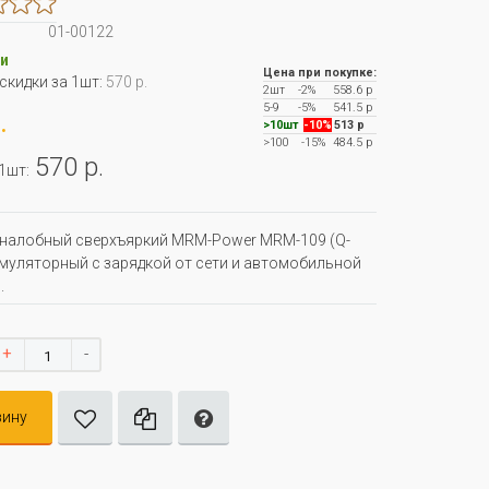
01-00122
и
Цена при покупке:
 скидки за 1шт:
570 р.
2шт
-2%
558.6 р
5-9
-5%
541.5 р
.
>10шт
-10%
513 р
>100
-15%
484.5 р
570 р.
 1шт:
налобный сверхъяркий MRM-Power MRM-109 (Q-
муляторный с зарядкой от сети и автомобильной
.
+
-
зину