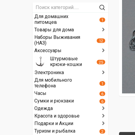
Для домашних
1
питомцев
Товары для дома
Наборы Выживания
12
(НАЗ)
Аксессуары
Штурмовые
25
крюки-кошки
Электроника
Для мобильного
1
телефона
Часы
6
Сумки и рюкзаки
6
Одежда
Красота и здоровье
Подарки и Акции
Туризм и рыбалка
2