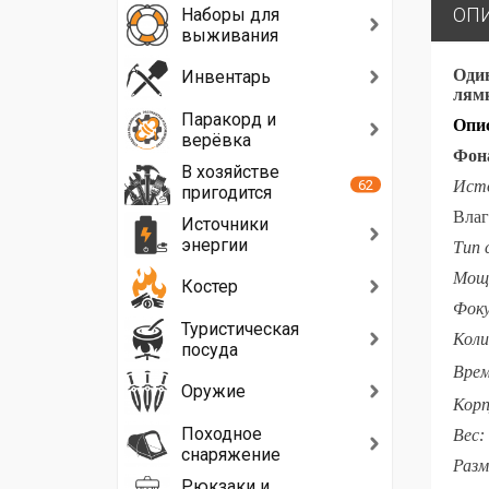
ОП
Наборы для
выживания
Один
Инвентарь
лямк
Паракорд и
Опис
верёвка
Фон
В хозяйстве
62
Исто
пригодится
Влаг
Источники
энергии
Тип 
Мощ
Костер
Фоку
Туристическая
Коли
посуда
Вре
Оружие
Корп
Походное
Вес:
снаряжение
Разм
Рюкзаки и