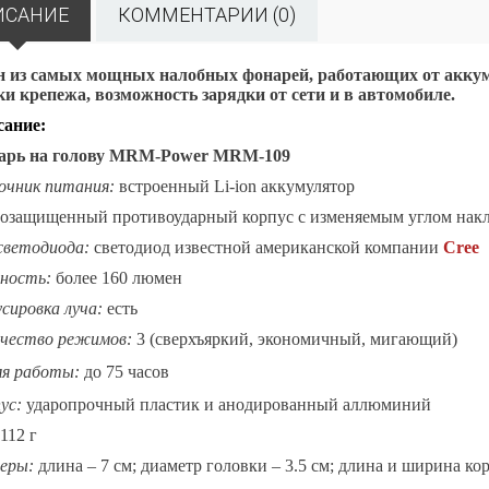
ИСАНИЕ
КОММЕНТАРИИ (0)
 из самых мощных налобных фонарей, работающих от аккум
и крепежа, возможность зарядки от сети и в автомобиле.
ание:
арь на голову MRM-Power MRM-109
чник питания:
встроенный Li-ion аккумулятор
озащищенный противоударный корпус с изменяемым углом накл
светодиода:
светодиод известной американской
компании
Cree
ность:
более 160 люмен
сировка луча:
есть
чество режимов:
3 (сверхъяркий, экономичный, мигающий)
мя работы:
до 75 часов
ус:
ударопрочный пластик и анодированный аллюминий
112 г
еры:
длина – 7 см; диаметр головки – 3.5 см; длина и ширина кор