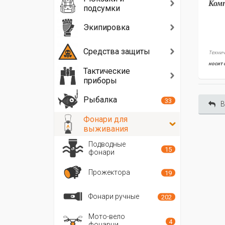
Ком
подсумки
Экипировка
Средства защиты
Технич
носит 
Тактические
приборы
Рыбалка
33
В
Фонари для
выживания
Подводные
15
фонари
Прожектора
19
Фонари ручные
202
Мото-вело
4
фонарни