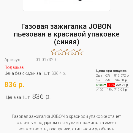
Газовая зажигалка JOBON
пьезовая в красивой упаковке
(синяя)
Артикул:
01-017320
Под заказ
Цена при покупке:
Цена без скидки за 1шт:
836.4 р.
2шт
-2%
819.672 р
5-9
-5%
794.58 р
836 р.
>10шт
-10%
752.76 р
>100
-15%
710.94 р
836 р.
Цена за 1шт:
Газовая зажигалка JOBON в красивой упаковке станет
отличным подарком для мужчин. зажигалка имеет
возможность дозаправки, стильная и удобная в