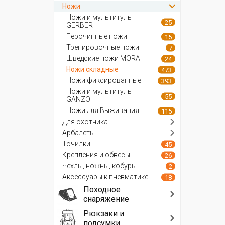
Ножи
Ножи и мультитулы
25
GERBER
Перочинные ножи
15
Тренировочные ножи
7
Шведские ножи MORA
24
Ножи складные
473
Ножи фиксированные
393
Ножи и мультитулы
55
GANZO
Ножи для Выживания
115
Для охотника
Арбалеты
Точилки
45
Крепления и обвесы
26
Чехлы, ножны, кобуры
2
Аксессуары к пневматике
18
Походное
снаряжение
Рюкзаки и
подсумки