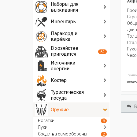
Хар
Наборы для
выживания
Прои
Стра
Инвентарь
Oбща
Длин
Паракорд и
Толщ
верёвка
Сталь
В хозяйстве
Руко
62
пригодится
Чехо
Источники
энергии
Технич
Костер
носит 
Туристическая
посуда
В
Оружие
Рогатки
8
Луки
Средства самообороны
2