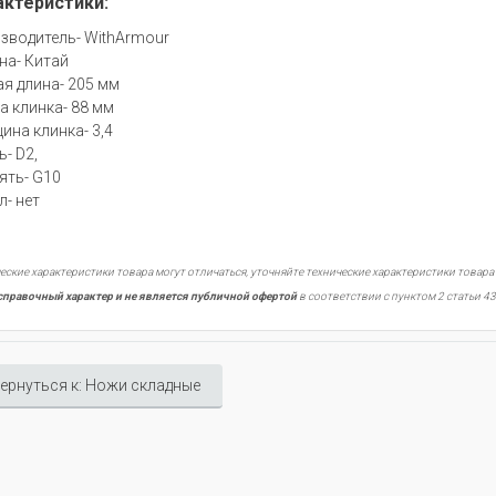
актеристики:
зводитель- WithArmour
на- Китай
я длина- 205 мм
а клинка- 88 мм
ина клинка- 3,4
- D2,
ять- G10
л- нет
еские характеристики товара могут отличаться, уточняйте технические характеристики товара
справочный характер и не является публичной офертой
в соответствии с пунктом 2 статьи 43
ернуться к: Ножи складные