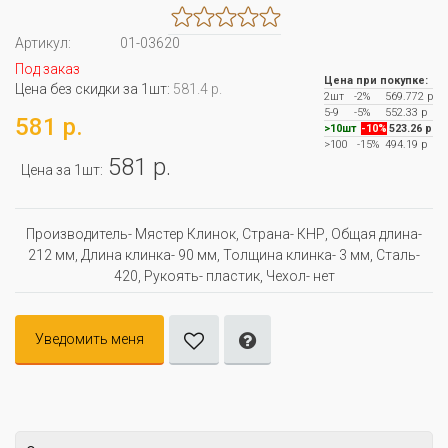
Артикул:
01-03620
Под заказ
Цена при покупке:
Цена без скидки за 1шт:
581.4 р.
2шт
-2%
569.772 р
5-9
-5%
552.33 р
581 р.
>10шт
-10%
523.26 р
>100
-15%
494.19 р
581 р.
Цена за 1шт:
Производитель- Мястер Клинок, Страна- КНР, Общая длина-
212 мм, Длина клинка- 90 мм, Толщина клинка- 3 мм, Сталь-
420, Рукоять- пластик, Чехол- нет
Уведомить меня