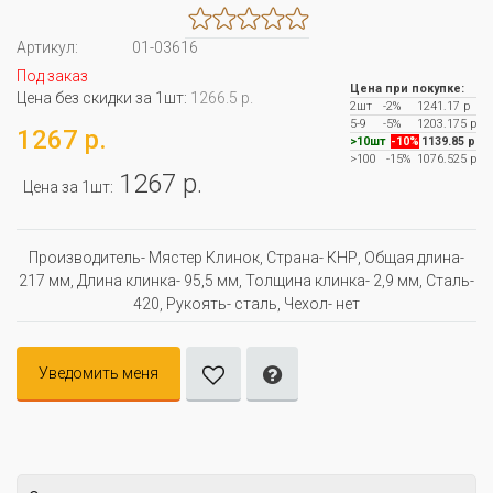
Артикул:
01-03616
Под заказ
Цена при покупке:
Цена без скидки за 1шт:
1266.5 р.
2шт
-2%
1241.17 р
5-9
-5%
1203.175 р
1267 р.
>10шт
-10%
1139.85 р
>100
-15%
1076.525 р
1267 р.
Цена за 1шт:
Производитель- Мястер Клинок, Страна- КНР, Общая длина-
217 мм, Длина клинка- 95,5 мм, Толщина клинка- 2,9 мм, Сталь-
420, Рукоять- сталь, Чехол- нет
Уведомить меня