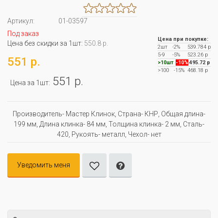
Артикул:
01-03597
Под заказ
Цена при покупке:
Цена без скидки за 1шт:
550.8 р.
2шт
-2%
539.784 р
5-9
-5%
523.26 р
551 р.
>10шт
-10%
495.72 р
>100
-15%
468.18 р
551 р.
Цена за 1шт:
Производитель- Мастер Клинок, Страна- КНР, Oбщая длина-
199 мм, Длина клинка- 84 мм, Толщина клинка- 2 мм, Сталь-
420, Рукоять- металл, Чехол- нет
Уведомить меня