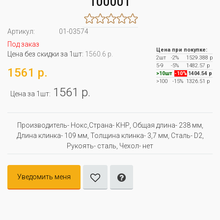
100001
Артикул:
01-03574
Под заказ
Цена при покупке:
Цена без скидки за 1шт:
1560.6 р.
2шт
-2%
1529.388 р
5-9
-5%
1482.57 р
1561 р.
>10шт
-10%
1404.54 р
>100
-15%
1326.51 р
1561 р.
Цена за 1шт:
Производитель- Нокс,Страна- КНР, Oбщая длина- 238 мм,
Длина клинка- 109 мм, Толщина клинка- 3,7 мм, Сталь- D2,
Рукоять- сталь, Чехол- нет
Уведомить меня