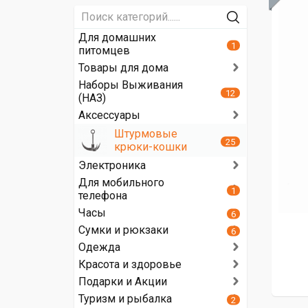
Для домашних
1
питомцев
Товары для дома
Наборы Выживания
12
(НАЗ)
Аксессуары
Штурмовые
25
крюки-кошки
Электроника
Для мобильного
1
телефона
Часы
6
Сумки и рюкзаки
6
Одежда
Красота и здоровье
Подарки и Акции
Туризм и рыбалка
2