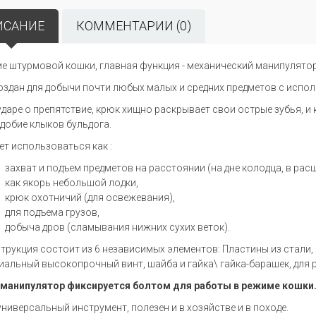
ИСАНИЕ
КОММЕНТАРИИ (0)
е штурмовой кошки, главная функция - механический манипулятор
оздан для добычи почти любых малых и средних предметов с испол
ударе о препятствие, крюк хищно раскрывает свои острые зубья, и
добие клыков бульдога.
т использоваться как :
захват и подъем предметов на расстоянии (на дне колодца, в расщ
как якорь небольшой лодки,
крюк охотничий (для освежевания),
для подъема грузов,
добыча дров (сламывания нижних сухих веток).
трукция состоит из 6 независимых элементов: Пластины из стали,
иальный высокопрочный винт, шайба и гайка\ гайка-барашек, для 
манипулятор фиксируется болтом для работы в режиме кошки
универсальный инструмент, полезен и в хозяйстве и в походе.