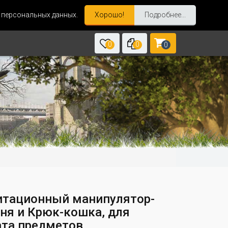
и персональных данных.
Хорошо!
Подробнее...
0
0
0
итационный манипулятор-
ня и Крюк-кошка, для
ата предметов