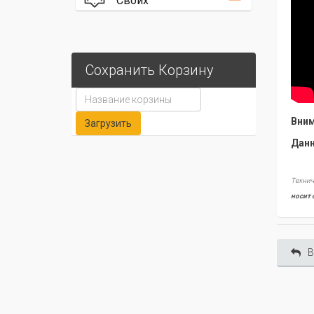
Своих
Сохранить Корзину
Вним
Данн
Технич
носит 
В