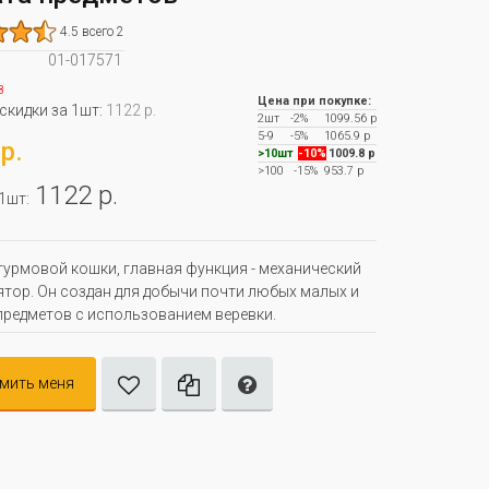
4.5 всего 2
01-017571
з
Цена при покупке:
 скидки за 1шт:
1122 р.
2шт
-2%
1099.56 р
5-9
-5%
1065.9 р
р.
>10шт
-10%
1009.8 р
>100
-15%
953.7 р
1122 р.
 1шт:
урмовой кошки, главная функция - механический
тор. Он создан для добычи почти любых малых и
предметов с использованием веревки.
мить меня