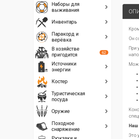
Наборы для
выживания
ОП
Инвентарь
Кром
Паракорд и
Он с
верёвка
При 
В хозяйстве
62
пригодится
напо
Источники
Може
энергии
Костер
Туристическая
посуда
Конс
Оружие
спец
Походное
Наш 
снаряжение
Это 
Рюкзаки и