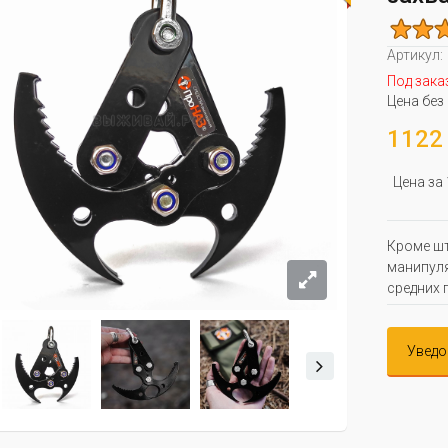
Артикул:
Под зака
Цена без
1122 
Цена за
Кроме шт
манипуля
средних 
Уведо