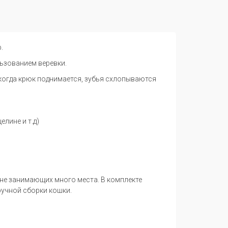
.
ьзованием веревки.
 когда крюк поднимается, зубья схлопываются
елине и т.д)
 не занимающих много места. В комплекте
ручной сборки кошки.
.