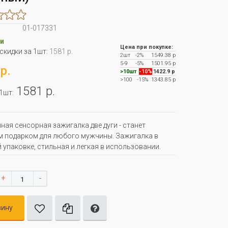
01-017331
и
Цена при покупке:
 скидки за 1шт:
1581 р.
2шт
-2%
1549.38 р
5-9
-5%
1501.95 р
р.
>10шт
-10%
1422.9 р
>100
-15%
1343.85 р
1581 р.
 1шт:
ная сенсорная зажигалка две дуги - станет
 подарком для любого мужчины. Зажигалка в
 упаковке, стильная и легкая в использовании.
+
-
зину