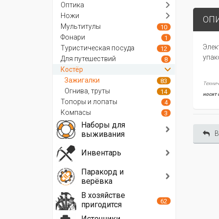
Оптика
Ножи
ОП
Мультитулы
10
Фонари
1
Элек
Туристическая посуда
12
упак
Для путешествий
8
Костёр
Зажигалки
83
Технич
Огнива, труты
14
носит 
Топоры и лопаты
4
Компасы
3
Наборы для
выживания
В
Инвентарь
Паракорд и
верёвка
В хозяйстве
62
пригодится
Источники