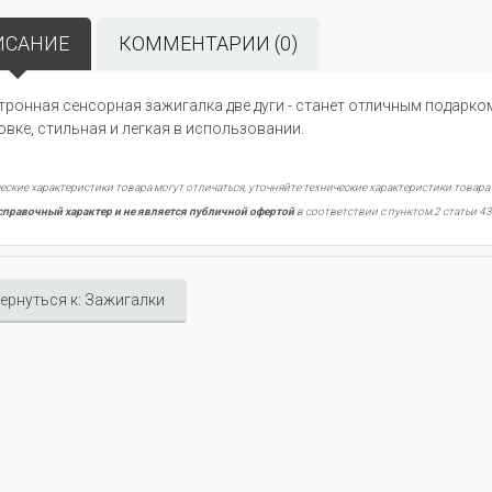
ИСАНИЕ
КОММЕНТАРИИ (0)
тронная сенсорная зажигалка две дуги - станет отличным подарк
овке, стильная и легкая в использовании.
еские характеристики товара могут отличаться, уточняйте технические характеристики товара
справочный характер и не является публичной офертой
в соответствии с пунктом 2 статьи 43
ернуться к: Зажигалки