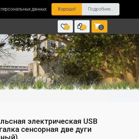
и персональных данных.
Хорошо!
Подробнее...
0
0
0
льсная электрическая USB
галка сенсорная две дуги
сный)