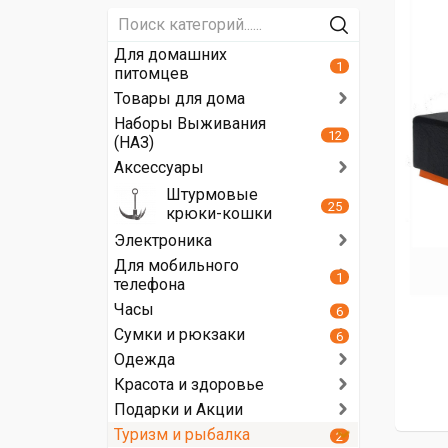
Для домашних
1
питомцев
Товары для дома
Наборы Выживания
12
(НАЗ)
Аксессуары
Штурмовые
25
крюки-кошки
Электроника
Для мобильного
1
телефона
Часы
6
Сумки и рюкзаки
6
Одежда
Красота и здоровье
Подарки и Акции
Туризм и рыбалка
2