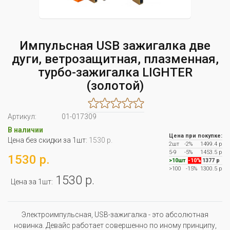
Импульсная USB зажигалка две
дуги, ветрозащитная, плазменная,
турбо-зажигалка LIGHTER
(золотой)
Артикул:
01-017309
В наличии
Цена при покупке:
Цена без скидки за 1шт:
1530 р.
2шт
-2%
1499.4 р
5-9
-5%
1453.5 р
1530 р.
>10шт
-10%
1377 р
>100
-15%
1300.5 р
1530 р.
Цена за 1шт:
Электроимпульсная, USB-зажигалка - это абсолютная
новинка. Девайс работает совершенно по иному принципу,