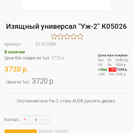
Изящный универсал "Уж-2" К05026
Артикул:
01-017094
В наличии
Цена при покупке:
Цена без скидки за 1шт:
3720 р.
2шт
-2%
3645.6 р
5-9
-5%
3534 р
3720 р.
>10шт
-10%
3348 р
>100
-15%
3162 р
3720 р.
Цена за 1шт:
Охотничий нож Уж-2, сталь AUS8, рукоять дерево.
+
-
Кол-во: