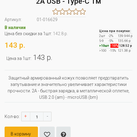
2А USB - Type-C 1м
Артикул:
01-016629
В наличии
Цена при покупке:
Цена без скидки за 1шт:
142.8 р.
2шт
-2%
139.944 р
5-9
-5%
135.66 р
143 р.
>10шт
-10%
128.52 р
>100
-15%
121.38 р
143 р.
Цена за 1шт:
Защитный армированный кожух позволяет предотвратить
запутывание и значительно увеличивает характеристики
прочности. 2A - быстрая зарядка, в металлической оплетке,
USB 2.0 (am) - microUSB (bm)
+
-
Кол-во:
В корзину