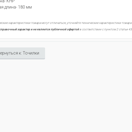
на- КНР
я длина- 180 мм
еские характеристики товара могут отличаться, уточняйте технические характеристики товара
справочный характер и не является публичной офертой
в соответствии с пунктом 2 статьи 43
ернуться к: Точилки