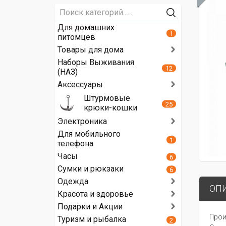
Для домашних
1
питомцев
Товары для дома
Наборы Выживания
12
(НАЗ)
Аксессуары
Штурмовые
25
крюки-кошки
Электроника
Для мобильного
1
телефона
Часы
6
Сумки и рюкзаки
6
Одежда
ОП
Красота и здоровье
Подарки и Акции
Прои
Туризм и рыбалка
2