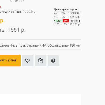
01-04045
з
Цена при покупке:
 скидки за 1шт:
1560.6 р.
2шт
-2%
1529.388 р
5-9
-5%
1482.57 р
р.
>10шт
-10%
1404.54 р
>100
-15%
1326.51 р
1561 р.
 1шт:
итель- Five Tiger, Страна- КНР, Oбщая длина- 180 мм
мить меня