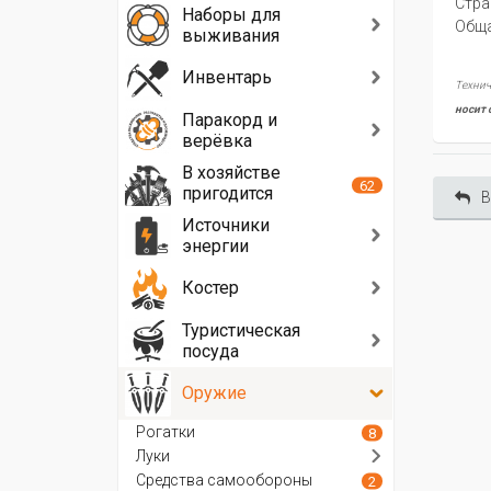
Стра
Наборы для
Oбща
выживания
Инвентарь
Технич
носит 
Паракорд и
верёвка
В хозяйстве
62
пригодится
В
Источники
энергии
Костер
Туристическая
посуда
Оружие
Рогатки
8
Луки
Средства самообороны
2